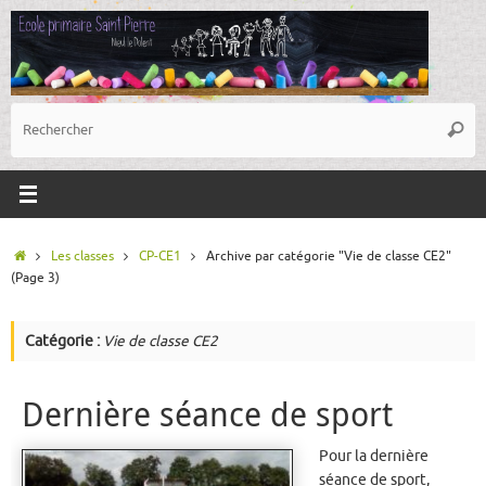
Passer
au
contenu
R
Reche
p
:
Accueil
Les classes
CP-CE1
Archive par catégorie "Vie de classe CE2"
(Page 3)
Catégorie :
Vie de classe CE2
Dernière séance de sport
Pour la dernière
séance de sport,