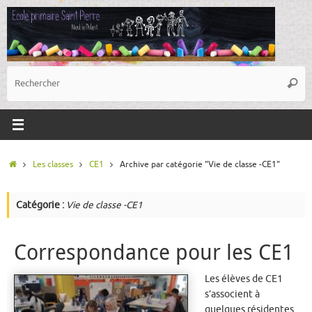
Passer
au
contenu
R
Reche
p
:
Accueil
Les classes
CE1
Archive par catégorie "Vie de classe -CE1"
Catégorie :
Vie de classe -CE1
Correspondance pour les CE1
Les élèves de CE1
s’associent à
quelques résidentes