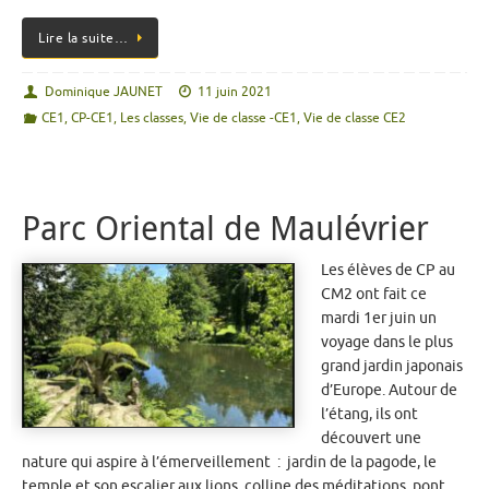
Lire la suite…
Dominique JAUNET
11 juin 2021
CE1
,
CP-CE1
,
Les classes
,
Vie de classe -CE1
,
Vie de classe CE2
Parc Oriental de Maulévrier
Les élèves de CP au
CM2 ont fait ce
mardi 1er juin un
voyage dans le plus
grand jardin japonais
d’Europe. Autour de
l’étang, ils ont
découvert une
nature qui aspire à l’émerveillement : jardin de la pagode, le
temple et son escalier aux lions, colline des méditations, pont