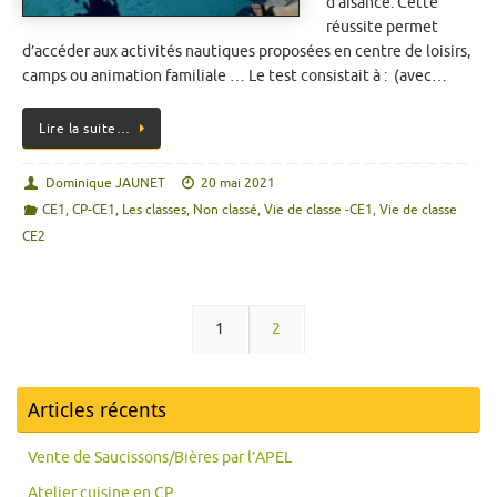
d’aisance. Cette
réussite permet
d’accéder aux activités nautiques proposées en centre de loisirs,
camps ou animation familiale … Le test consistait à : (avec…
Lire la suite…
Dominique JAUNET
20 mai 2021
CE1
,
CP-CE1
,
Les classes
,
Non classé
,
Vie de classe -CE1
,
Vie de classe
CE2
1
2
Articles récents
Vente de Saucissons/Bières par l’APEL
Atelier cuisine en CP