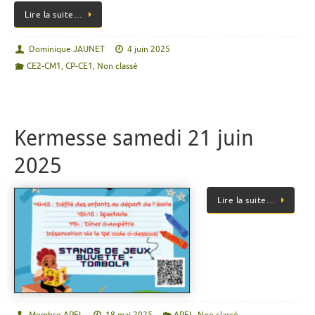
Lire la suite…
Dominique JAUNET
4 juin 2025
CE2-CM1
,
CP-CE1
,
Non classé
Kermesse samedi 21 juin
2025
Lire la suite…
Membre APEL
18 mai 2025
APEL
,
Non classé