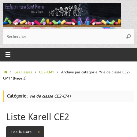
Passer
au
contenu
R
Reche
p
:
Accueil
Les classes
CE2-CM1
Archive par catégorie "Vie de classe CE2-
CM1"
(Page 2)
Catégorie :
Vie de classe CE2-CM1
Liste Karell CE2
Lire la suite…