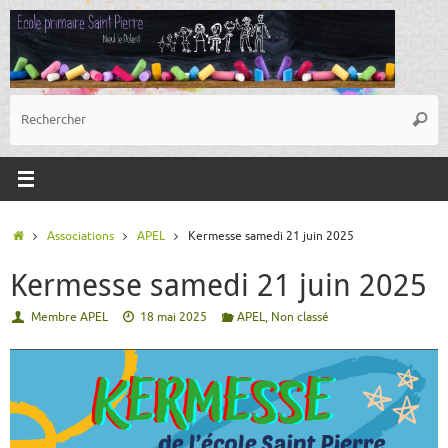
Passer
au
contenu
R
Reche
p
:
Accueil
Associations
APEL
Kermesse samedi 21 juin 2025
Kermesse samedi 21 juin 2025
Membre APEL
18 mai 2025
APEL
,
Non classé