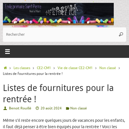
Passer
au
contenu
R
Reche
p
:
Accueil
Les classes
CE2-CM1
Vie de classe CE2-CM1
Non classé
Listes de fournitures pour la rentrée !
Listes de fournitures pour la
rentrée !
Benoit Rouillé
20 août 2024
Non classé
Même s’il reste encore quelques jours de vacances pour les enfants,
il faut déjà penser à être bien équipés pour la rentrée ! Voici les