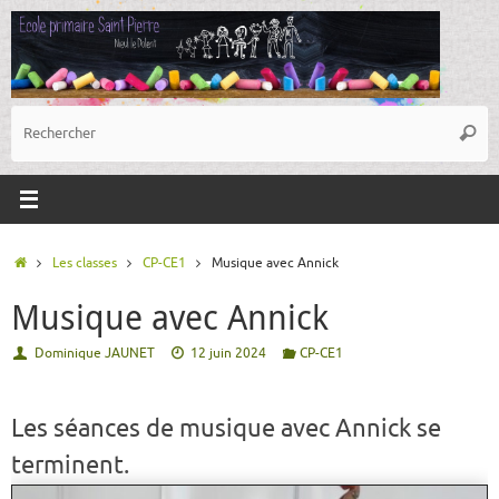
Passer
au
contenu
R
Reche
p
:
Accueil
Les classes
CP-CE1
Musique avec Annick
Musique avec Annick
Dominique JAUNET
12 juin 2024
CP-CE1
Les séances de musique avec Annick se
terminent.