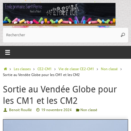
Passer
au
contenu
R
Reche
p
:
Accueil
Les classes
CE2-CM1
Vie de classe CE2-CM1
Non classé
Sortie au Vendée Globe pour les CM1 et les CM2
Sortie au Vendée Globe pour
les CM1 et les CM2
Benoit Rouillé
19 novembre 2024
Non classé