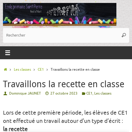
Passer
au
contenu
R
Reche
p
:
Accueil
Les classes
CE1
Travaillons la recette en classe
Travaillons la recette en classe
Dominique JAUNET
27 octobre 2023
CE1
,
Les classes
Lors de cette première période, les élèves de CE1
ont effectué un travail autour d’un type d’écrit :
la recette