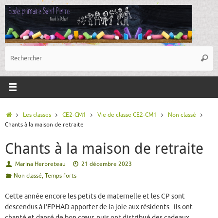
Passer
au
contenu
R
Reche
p
:
Accueil
Les classes
CE2-CM1
Vie de classe CE2-CM1
Non classé
Chants à la maison de retraite
Chants à la maison de retraite
Marina Herbreteau
21 décembre 2023
Non classé
,
Temps forts
Cette année encore les petits de maternelle et les CP sont
descendus à l’EPHAD apporter de la joie aux résidents . Ils ont
chanté et dansé de bon cœur, puis ont distribué des cadeaux