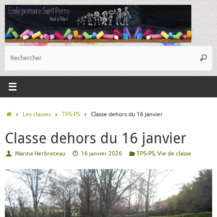
Passer
au
contenu
R
Reche
p
:
Accueil
Les classes
TPS-PS
Classe dehors du 16 janvier
Classe dehors du 16 janvier
Marina Herbreteau
16 janvier 2026
TPS-PS
,
Vie de classe