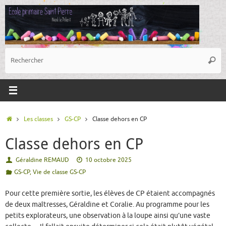
Passer
au
contenu
R
Reche
p
:
Accueil
Les classes
GS-CP
Classe dehors en CP
Classe dehors en CP
Géraldine REMAUD
10 octobre 2025
GS-CP
,
Vie de classe GS-CP
Pour cette première sortie, les élèves de CP étaient accompagnés
de deux maîtresses, Géraldine et Coralie. Au programme pour les
petits explorateurs, une observation à la loupe ainsi qu’une vaste