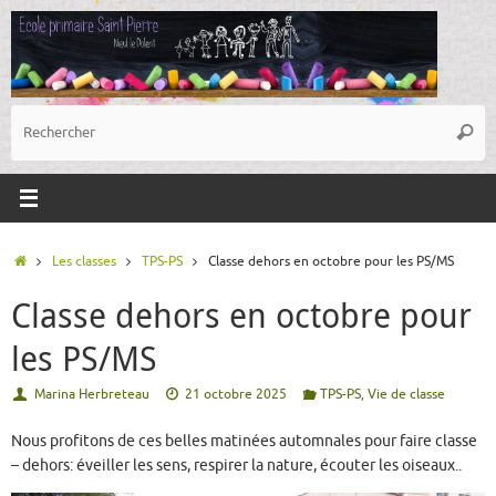
Passer
au
contenu
R
Reche
p
:
Accueil
Les classes
TPS-PS
Classe dehors en octobre pour les PS/MS
Classe dehors en octobre pour
les PS/MS
Marina Herbreteau
21 octobre 2025
TPS-PS
,
Vie de classe
Nous profitons de ces belles matinées automnales pour faire classe
– dehors: éveiller les sens, respirer la nature, écouter les oiseaux..