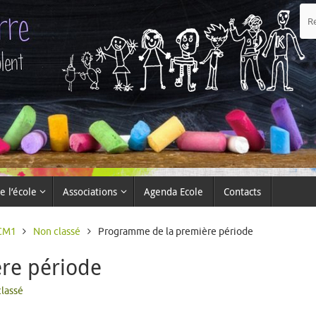
e l’école
Associations
Agenda Ecole
Contacts
-CM1
Non classé
Programme de la première période
re période
lassé