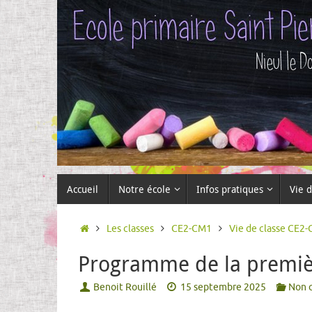
Passer
au
contenu
Passer
Accueil
Notre école
Infos pratiques
Vie d
au
contenu
Accueil
Les classes
CE2-CM1
Vie de classe CE2
Programme de la premiè
Benoit Rouillé
15 septembre 2025
Non c