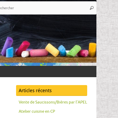
Recherche
Rechercher
pour
:
Articles récents
Vente de Saucissons/Bières par l’APEL
Atelier cuisine en CP