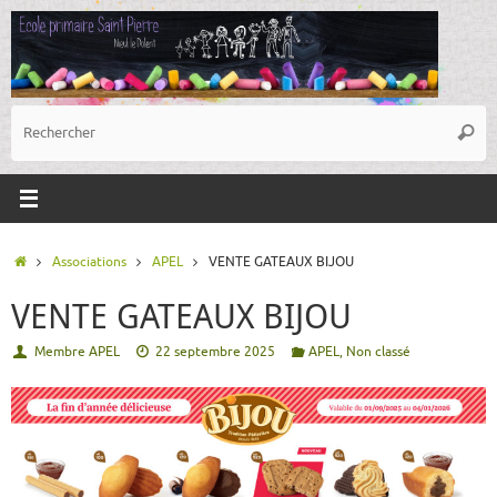
Passer
au
contenu
R
Reche
p
:
Accueil
Associations
APEL
VENTE GATEAUX BIJOU
VENTE GATEAUX BIJOU
Membre APEL
22 septembre 2025
APEL
,
Non classé