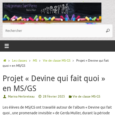
Passer
au
contenu
R
Reche
p
:
Accueil
Les classes
MS
Vie de classe MS-GS
Projet « Devine qui fait
quoi » en MS/GS
Projet « Devine qui fait quoi »
en MS/GS
Marina Herbreteau
28 février 2025
Vie de classe MS-GS
Les élèves de MS/GS ont travaillé autour de l’album « Devine qui fait
quoi , une promenade invisible » de Gerda Muller, durant la période