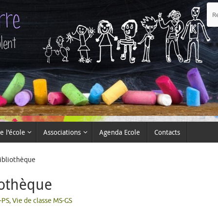
e l’école
Associations
Agenda Ecole
Contacts
bibliothèque
iothèque
-PS
,
Vie de classe MS-GS