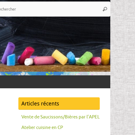
Recherche
Rechercher
pour
:
Articles récents
Vente de Saucissons/Bières par l’APEL
Atelier cuisine en CP