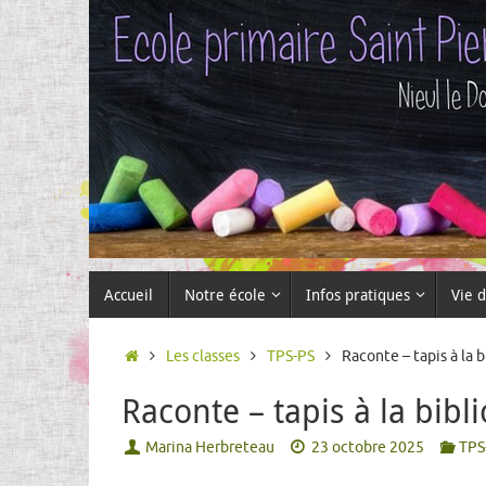
Passer
au
contenu
Passer
Accueil
Notre école
Infos pratiques
Vie d
au
contenu
Accueil
Les classes
TPS-PS
Raconte – tapis à la 
Raconte – tapis à la bibl
Marina Herbreteau
23 octobre 2025
TPS