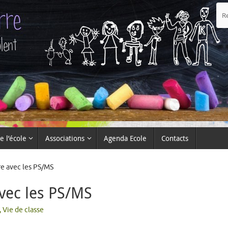
e l’école
Associations
Agenda Ecole
Contacts
e avec les PS/MS
vec les PS/MS
,
Vie de classe