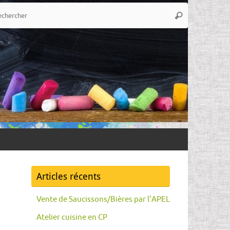
Recherche
Rechercher
pour
:
Articles récents
Vente de Saucissons/Bières par l’APEL
Atelier cuisine en CP