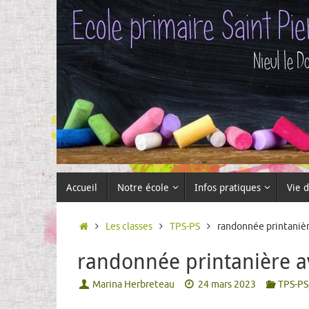
Passer
au
contenu
Passer
Accueil
Notre école
Infos pratiques
Vie d
au
contenu
Accueil
Les classes
TPS-PS
randonnée printanièr
randonnée printanière a
Marina Herbreteau
24 mars 2023
TPS-PS