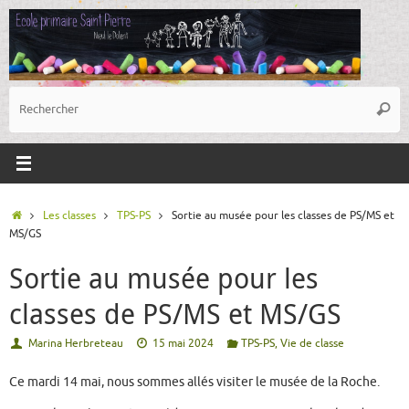
Passer
au
contenu
R
Reche
p
:
Accueil
Les classes
TPS-PS
Sortie au musée pour les classes de PS/MS et
MS/GS
Sortie au musée pour les
classes de PS/MS et MS/GS
Marina Herbreteau
15 mai 2024
TPS-PS
,
Vie de classe
Ce mardi 14 mai, nous sommes allés visiter le musée de la Roche.